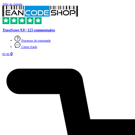
Aller au contenu
TrustScore 9.0 | 123 commentaires
Processus de commande
Centre d'aide
0
€
0,00